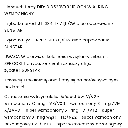
-łańcuch firmy DID: DID520VX3 110 OGNIW X-RING
WZMOCNIONY
-zębatka przód: JTF394-17 ZĘBÓW albo odpowiednik
SUNSTAR
-zębatka tył: JTR703-40 ZĘBÓW albo odpowiednik
SUNSTAR
UWAGA W pierwszej kolejności wysyłamy zębatki JT
SPROCKET chyba, że klient zaznaczy chęć
zębatek SUNSTAR
Jakością i trwałością obie firmy są na porównywalnym
poziomie!
Oznaczenia wytrzymałości łańcuchów: V/V2 -
wzmocniony O-ring VX/VX3 - wzmocniony X-ring ZVM-
X/ZVMX - hiper wzmocniony X-ring VT/VT2 - super
wzmocniony X-ring wąski NZ/NZ2 - super wzmocniony
bezoringowy ERT/ERT2 - hiper wzmocniony bezoringowy