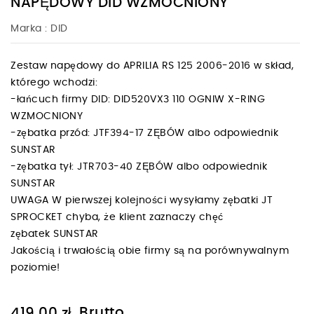
NAPĘDOWY DID WZMOCNIONY
Marka :
DID
Zestaw napędowy do APRILIA RS 125 2006-2016 w skład,
którego wchodzi:
-łańcuch firmy DID: DID520VX3 110 OGNIW X-RING
WZMOCNIONY
-zębatka przód: JTF394-17 ZĘBÓW albo odpowiednik
SUNSTAR
-zębatka tył: JTR703-40 ZĘBÓW albo odpowiednik
SUNSTAR
UWAGA W pierwszej kolejności wysyłamy zębatki JT
SPROCKET chyba, że klient zaznaczy chęć
zębatek SUNSTAR
Jakością i trwałością obie firmy są na porównywalnym
poziomie!
Brutto
419,00 zł