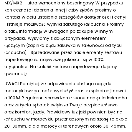
MX/MX2 - ultra wzmocniony bezoringowy W przypadku
konieczności dobrania innej liczby zębów prosimy o
kontakt w celu ustalenia szczegółów dostępności i ceny!
Istnieje możliwość wysyłki zakutego łańcucha. Prosimy
o taką informację w uwagach po zakupie w innym
przypadku wysyłamy z dołączonym elementem
łączącym (zapinka bądź zakuwka w zależności od typu
łańcucha) Sprzedawane przez nas elementy zestawu
napędowego są najwyższej jakości i są w 100%
oryginalne! Na całość zestawu napędowego dajemy
gwarancję
UWAGI Pamiętaj, że odpowiednia obsługa napędu
motocyklowego może wydłużyć czas eksploatacji nawet
o 100%! Regularne sprawdzanie stanu napięcia łańcucha
oraz zużycia zębatek zwiększa Twoje bezpieczeństwo
oraz komfort jazdy. Prawidłowy luz jaki powinien być na
łańcuchu w motocyklu przeznaczonym na szosę to około
20-30mm, a dla motocykli terenowych około 30-45mm.