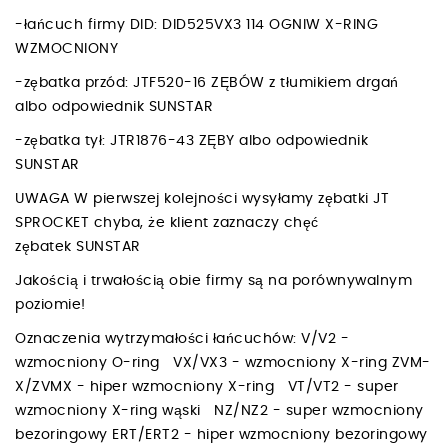
-łańcuch firmy DID: DID525VX3 114 OGNIW X-RING
WZMOCNIONY
-zębatka przód: JTF520-16 ZĘBÓW z tłumikiem drgań
albo odpowiednik SUNSTAR
-zębatka tył: JTR1876-43 ZĘBY albo odpowiednik
SUNSTAR
UWAGA W pierwszej kolejności wysyłamy zębatki JT
SPROCKET chyba, że klient zaznaczy chęć
zębatek SUNSTAR
Jakością i trwałością obie firmy są na porównywalnym
poziomie!
Oznaczenia wytrzymałości łańcuchów: V/V2 -
wzmocniony O-ring VX/VX3 - wzmocniony X-ring ZVM-
X/ZVMX - hiper wzmocniony X-ring VT/VT2 - super
wzmocniony X-ring wąski NZ/NZ2 - super wzmocniony
bezoringowy ERT/ERT2 - hiper wzmocniony bezoringowy