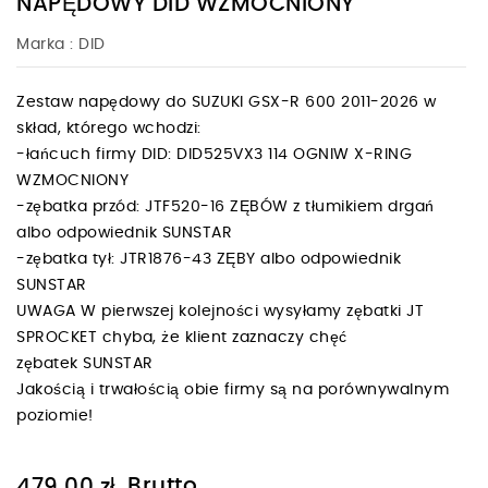
NAPĘDOWY DID WZMOCNIONY
Marka :
DID
Zestaw napędowy do SUZUKI GSX-R 600 2011-2026 w
skład, którego wchodzi:
-łańcuch firmy DID: DID525VX3 114 OGNIW X-RING
WZMOCNIONY
-zębatka przód: JTF520-16 ZĘBÓW z tłumikiem drgań
albo odpowiednik SUNSTAR
-zębatka tył: JTR1876-43 ZĘBY albo odpowiednik
SUNSTAR
UWAGA W pierwszej kolejności wysyłamy zębatki JT
SPROCKET chyba, że klient zaznaczy chęć
zębatek SUNSTAR
Jakością i trwałością obie firmy są na porównywalnym
poziomie!
Brutto
479,00 zł