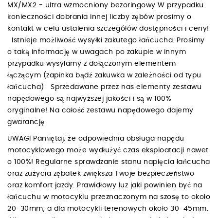
MX/MX2 - ultra wzmocniony bezoringowy W przypadku
konieczności dobrania innej liczby zębów prosimy o
kontakt w celu ustalenia szczegółów dostępności i ceny!
Istnieje możliwość wysyłki zakutego łańcucha. Prosimy
o taką informację w uwagach po zakupie w innym
przypadku wysyłamy z dołączonym elementem
łączącym (zapinka bądź zakuwka w zależności od typu
łańcucha) Sprzedawane przez nas elementy zestawu
napędowego są najwyższej jakości i są w 100%
oryginalne! Na całość zestawu napędowego dajemy
gwarancję
UWAGI Pamiętaj, że odpowiednia obsługa napędu
motocyklowego może wydłużyć czas eksploatacji nawet
o 100%! Regularne sprawdzanie stanu napięcia łańcucha
oraz zużycia zębatek zwiększa Twoje bezpieczeństwo
oraz komfort jazdy. Prawidłowy luz jaki powinien być na
łańcuchu w motocyklu przeznaczonym na szosę to około
20-30mm, a dla motocykli terenowych około 30-45mm.