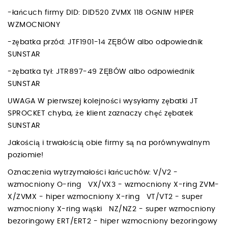
-łańcuch firmy DID: DID520 ZVMX 118 OGNIW HIPER
WZMOCNIONY
-zębatka przód: JTF1901-14 ZĘBÓW albo odpowiednik
SUNSTAR
-zębatka tył: JTR897-49 ZĘBÓW albo odpowiednik
SUNSTAR
UWAGA W pierwszej kolejności wysyłamy zębatki JT
SPROCKET chyba, że klient zaznaczy chęć zębatek
SUNSTAR
Jakością i trwałością obie firmy są na porównywalnym
poziomie!
Oznaczenia wytrzymałości łańcuchów: V/V2 -
wzmocniony O-ring VX/VX3 - wzmocniony X-ring ZVM-
X/ZVMX - hiper wzmocniony X-ring VT/VT2 - super
wzmocniony X-ring wąski NZ/NZ2 - super wzmocniony
bezoringowy ERT/ERT2 - hiper wzmocniony bezoringowy