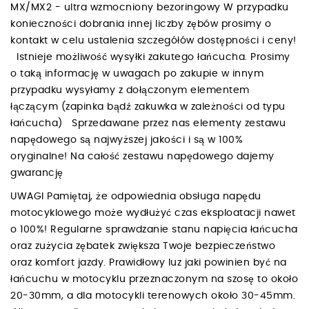
MX/MX2 - ultra wzmocniony bezoringowy W przypadku
konieczności dobrania innej liczby zębów prosimy o
kontakt w celu ustalenia szczegółów dostępności i ceny!
Istnieje możliwość wysyłki zakutego łańcucha. Prosimy
o taką informację w uwagach po zakupie w innym
przypadku wysyłamy z dołączonym elementem
łączącym (zapinka bądź zakuwka w zależności od typu
łańcucha) Sprzedawane przez nas elementy zestawu
napędowego są najwyższej jakości i są w 100%
oryginalne! Na całość zestawu napędowego dajemy
gwarancję
UWAGI Pamiętaj, że odpowiednia obsługa napędu
motocyklowego może wydłużyć czas eksploatacji nawet
o 100%! Regularne sprawdzanie stanu napięcia łańcucha
oraz zużycia zębatek zwiększa Twoje bezpieczeństwo
oraz komfort jazdy. Prawidłowy luz jaki powinien być na
łańcuchu w motocyklu przeznaczonym na szosę to około
20-30mm, a dla motocykli terenowych około 30-45mm.