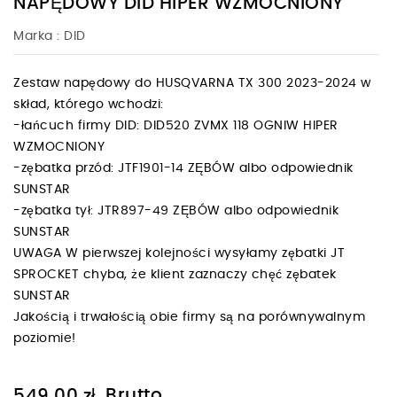
NAPĘDOWY DID HIPER WZMOCNIONY
Marka :
DID
Zestaw napędowy do HUSQVARNA TX 300 2023-2024 w
skład, którego wchodzi:
-łańcuch firmy DID: DID520 ZVMX 118 OGNIW HIPER
WZMOCNIONY
-zębatka przód: JTF1901-14 ZĘBÓW albo odpowiednik
SUNSTAR
-zębatka tył: JTR897-49 ZĘBÓW albo odpowiednik
SUNSTAR
UWAGA W pierwszej kolejności wysyłamy zębatki JT
SPROCKET chyba, że klient zaznaczy chęć zębatek
SUNSTAR
Jakością i trwałością obie firmy są na porównywalnym
poziomie!
Brutto
549,00 zł