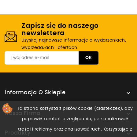
Zapisz się do naszego
newslettera
Uzyskaj najnowsze informacje o wydarzeniach,
wyprzedażach i ofertach

Informacja O Sklepie
Ta strona korzysta z plików cookie (ciasteczek), aby

Nasza Firma
poprawić komfort przeglądania, personalizować
treści i reklamy oraz analizować ruch. Korzystając z

Produkty