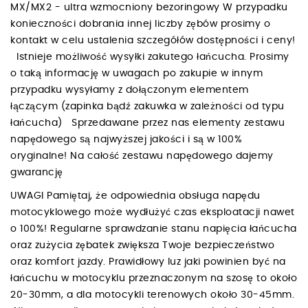
MX/MX2 - ultra wzmocniony bezoringowy W przypadku
konieczności dobrania innej liczby zębów prosimy o
kontakt w celu ustalenia szczegółów dostępności i ceny!
Istnieje możliwość wysyłki zakutego łańcucha. Prosimy
o taką informację w uwagach po zakupie w innym
przypadku wysyłamy z dołączonym elementem
łączącym (zapinka bądź zakuwka w zależności od typu
łańcucha) Sprzedawane przez nas elementy zestawu
napędowego są najwyższej jakości i są w 100%
oryginalne! Na całość zestawu napędowego dajemy
gwarancję
UWAGI Pamiętaj, że odpowiednia obsługa napędu
motocyklowego może wydłużyć czas eksploatacji nawet
o 100%! Regularne sprawdzanie stanu napięcia łańcucha
oraz zużycia zębatek zwiększa Twoje bezpieczeństwo
oraz komfort jazdy. Prawidłowy luz jaki powinien być na
łańcuchu w motocyklu przeznaczonym na szosę to około
20-30mm, a dla motocykli terenowych około 30-45mm.