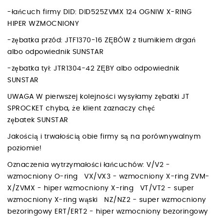
-łańcuch firmy DID: DID525ZVMX 124 OGNIW X-RING
HIPER WZMOCNIONY
-zębatka przód: JTF1370-16 ZĘBÓW z tłumikiem drgań
albo odpowiednik SUNSTAR
-zębatka tył: JTR1304-42 ZĘBY albo odpowiednik
SUNSTAR
UWAGA W pierwszej kolejności wysyłamy zębatki JT
SPROCKET chyba, że klient zaznaczy chęć
zębatek SUNSTAR
Jakością i trwałością obie firmy są na porównywalnym
poziomie!
Oznaczenia wytrzymałości łańcuchów: V/V2 -
wzmocniony O-ring VX/VX3 - wzmocniony X-ring ZVM-
X/ZVMX - hiper wzmocniony X-ring VT/VT2 - super
wzmocniony X-ring wąski NZ/NZ2 - super wzmocniony
bezoringowy ERT/ERT2 - hiper wzmocniony bezoringowy