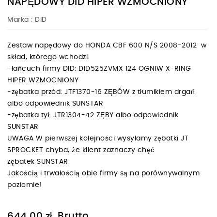
NAPĘDOWY DID HIPER WZMOCNIONY
Marka :
DID
Zestaw napędowy do HONDA CBF 600 N/S 2008-2012 w
skład, którego wchodzi:
-łańcuch firmy DID: DID525ZVMX 124 OGNIW X-RING
HIPER WZMOCNIONY
-zębatka przód: JTF1370-16 ZĘBÓW z tłumikiem drgań
albo odpowiednik SUNSTAR
-zębatka tył: JTR1304-42 ZĘBY albo odpowiednik
SUNSTAR
UWAGA W pierwszej kolejności wysyłamy zębatki JT
SPROCKET chyba, że klient zaznaczy chęć
zębatek SUNSTAR
Jakością i trwałością obie firmy są na porównywalnym
poziomie!
Brutto
644,00 zł